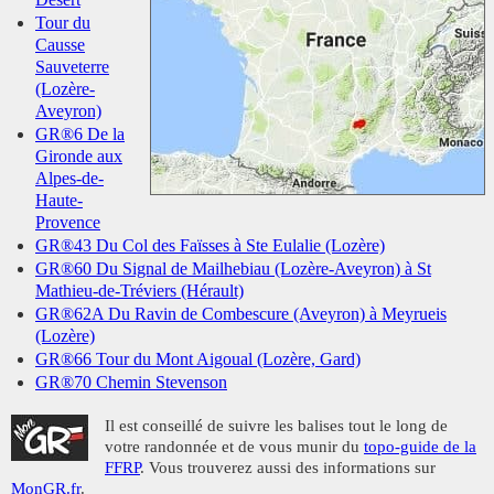
Tour du
Causse
Sauveterre
(Lozère-
Aveyron)
GR®6 De la
Gironde aux
Alpes-de-
Haute-
Provence
GR®43 Du Col des Faïsses à Ste Eulalie (Lozère)
GR®60 Du Signal de Mailhebiau (Lozère-Aveyron) à St
Mathieu-de-Tréviers (Hérault)
GR®62A Du Ravin de Combescure (Aveyron) à Meyrueis
(Lozère)
GR®66 Tour du Mont Aigoual (Lozère, Gard)
GR®70 Chemin Stevenson
Il est conseillé de suivre les balises tout le long de
votre randonnée et de vous munir du
topo-guide de la
FFRP
. Vous trouverez aussi des informations sur
MonGR.fr
.