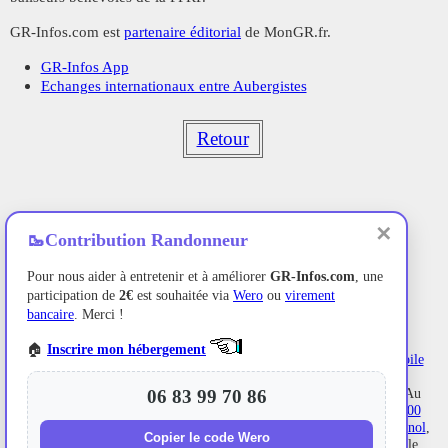
GR-Infos.com est
partenaire éditorial
de MonGR.fr.
GR-Infos App
Echanges internationaux entre Aubergistes
Retour
✕
🥾
Contribution Randonneur
Pour nous aider à entretenir et à améliorer
GR-Infos.com
, une
participation de
2€
est souhaitée via
Wero
ou
virement
bancaire
. Merci !
🏠
Inscrire mon hébergement
Ancien hôtel de villégiature avec un jardin au bord de l'Allier,
L'Etoile
Maison d'hôtes
se situe à
La Bastide-Puylaurent
entre la
Lozère
,
l'Ardèche et les
Cévennes
dans les montagnes du Sud de la France. Au
06 83 99 70 86
croisement des
GR®7
,
GR®70 Chemin Stevenson
,
GR®72
,
GR®700
Voie Régordane
,
GR®470
Sources et Gorges de l'Allier, GRP®
Cévenol
,
Copier le code Wero
Montagne Ardéchoise
,
Margeride
. De nombreux itinéraires en boucle