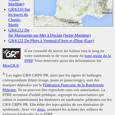
Maritime)
GR®210 Sur
les traces du
Chasse-
Marée
GR®212 De
Ste Marguerite-sur-Mer à Duclair (Seine-Maritime)
GR®222 De Pîtres à Verneuil d'Avre et d'Iton (Eure)
Il est conseillé de suivre les balises tout le long de
votre randonnée et de vous munir du
topo-guide de la
FFRP
. Vous trouverez aussi des informations sur
MonGR.fr
.
®
Les sigles GR® GRP® PR, ainsi que les signes de balisages
correspondants (blanc/rouge, jaune et jaune/rouge), sont des
marques déposées par la
Fédération Française de la Randonnée
Pédestre
. Ils ne peuvent être reproduits sans son autorisation. La
FFRP, reconnue d'utilité publique, regroupe les associations qui
créent et entretiennent les itinéraires de randonnées pédestres sur les
GR® GRP® PR. Elle édite des topo-guides de ces itinéraires de
randonnée. Avec vos
dons
, soutenez les actions des milliers de
baliseurs bénévoles de la FFRP.