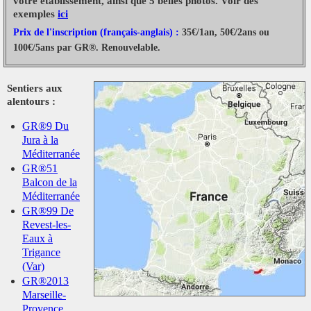
votre établissement, ainsi que 5 belles photos. Voir des
exemples
ici
Prix de l'inscription (français-anglais) :
35€/1an, 50€/2ans ou
100€/5ans par GR®. Renouvelable.
Sentiers aux
alentours :
GR®9 Du
Jura à la
Méditerranée
GR®51
Balcon de la
Méditerranée
GR®99 De
Revest-les-
Eaux à
Trigance
(Var)
GR®2013
Marseille-
Provence