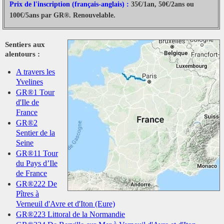
Prix de l'inscription (français-anglais) :
35€/1an, 50€/2ans ou
100€/5ans par GR®. Renouvelable.
Sentiers aux
alentours :
A travers les
Yvelines
GR®1 Tour
d'Ile de
France
GR®2
Sentier de la
Seine
GR®11 Tour
du Pays d’Ile
de France
GR®222 De
Pîtres à
Verneuil d'Avre et d'Iton (Eure)
GR®223 Littoral de la Normandie