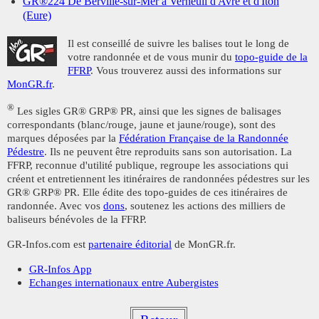
GR®224 De Berville-sur-Mer à Verneuil d'Avre et d'Iton
(Eure)
Il est conseillé de suivre les balises tout le long de
votre randonnée et de vous munir du
topo-guide de la
FFRP
. Vous trouverez aussi des informations sur
MonGR.fr
.
®
Les sigles GR® GRP® PR, ainsi que les signes de balisages
correspondants (blanc/rouge, jaune et jaune/rouge), sont des
marques déposées par la
Fédération Française de la Randonnée
Pédestre
. Ils ne peuvent être reproduits sans son autorisation. La
FFRP, reconnue d'utilité publique, regroupe les associations qui
créent et entretiennent les itinéraires de randonnées pédestres sur les
GR® GRP® PR. Elle édite des topo-guides de ces itinéraires de
randonnée. Avec vos
dons
, soutenez les actions des milliers de
baliseurs bénévoles de la FFRP.
GR-Infos.com est
partenaire éditorial
de MonGR.fr.
GR-Infos App
Echanges internationaux entre Aubergistes