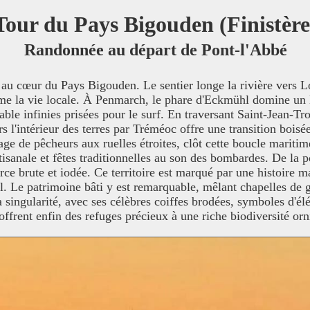
Tour du Pays Bigouden (Finistère
Randonnée au départ de Pont-l'Abbé
t au cœur du Pays Bigouden. Le sentier longe la rivière vers L
hme la vie locale. À Penmarch, le phare d'Eckmühl domine un l
ble infinies prisées pour le surf. En traversant Saint-Jean-Tr
l'intérieur des terres par Tréméoc offre une transition boisée 
lage de pêcheurs aux ruelles étroites, clôt cette boucle marit
rtisanale et fêtes traditionnelles au son des bombardes. De la 
ce brute et iodée. Ce territoire est marqué par une histoire ma
. Le patrimoine bâti y est remarquable, mêlant chapelles de gra
 singularité, avec ses célèbres coiffes brodées, symboles d'él
offrent enfin des refuges précieux à une riche biodiversité orn