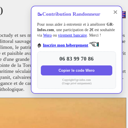
)
✕
🥾
Contribution Randonneur
Pour nous aider à entretenir et à améliorer
GR-
Infos.com
, une participation de
2€
est souhaitée
octudy et ses manoirs, puis rejoint les ports de pêche animés
via
Wero
ou
virement bancaire
. Merci !
ittoral sauvage où la nature affronte les embruns, tandis que
🏠
Inscrire mon hébergement
olimon, le patrimoine religieux s'exprime par de calvaires
et paisible avant de retrouver les rivages abrités de Combrit
06 83 99 70 86
ime d'une grande richesse écologique. Le Pays Bigouden, à la
pointe de la Torche et ses dunes sauvages jusqu'aux rochers
Copier le code Wero
ritime séculaire, rythmée par le retour des chalutiers au port
nit, calvaires ciselés et célèbres manoirs de l'arrière-pays.
Copyright©gr-infos.com
égance et de caractère. Les marais de Pen-Enez et la baie
(Usage privé uniquement)
ithologique.